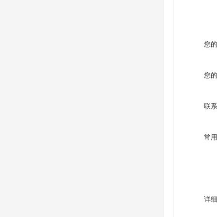
您
您
联
常
详