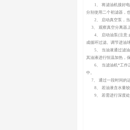
1、 将滤油机接好电源，
分别使用二个初滤器，也
2、 启动真空泵，当真
3、 观察真空分离器上
4、 启动油泵(注意
成循环过滤。调节进油
5、 当油液通过滤油机
其油液进行恒温加热，
6、 当滤油机*工作
中。
7、 通过一段时间的
8、 若油液含水量较
9、 若需进行深度处