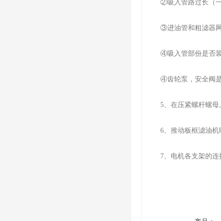
②吸入管路过长（一般
③进油管和粗滤器网
④吸入管部份是否装
④齿轮泵，安全阀是
5、在压紧螺杆螺母
6、推动板框滤油机时
7、电机各支架的连接