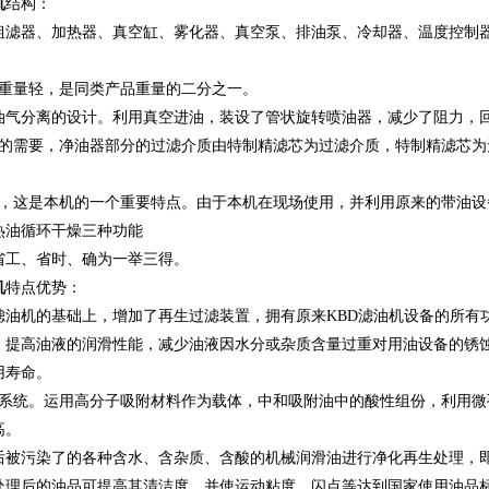
机
结构：
粗滤器、加热器、真空缸、雾化器、真空泵、排油泵、冷却器、温度控制
、重量轻，是同类产品重量的二分之一。
了油气分离的设计。利用真空进油，装设了管状旋转喷油器，减少了阻力，
户的需要，净油器部分的过滤介质由特制精滤芯为过滤介质，特制精滤芯
能，这是本机的一个重要特点。由于本机在现场使用，并利用原来的带油
热油循环干燥三种功能
省工、省时、确为一举三得。
机
特点优势：
滤油机的基础上，增加了再生过滤装置，拥有原来KBD滤油机设备的所有
，提高油液的润滑性能，减少油液因水分或杂质含量过重对用油设备的锈
用寿命。
色系统。运用高分子吸附材料作为载体，中和吸附油中的酸性组份，利用微
高。
后被污染了的各种含水、含杂质、含酸的机械润滑油进行净化再生处理，
处理后的油品可提高其清洁度，并使运动粘度，闪点等达到国家使用油品