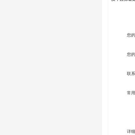
您
您
联
常
详