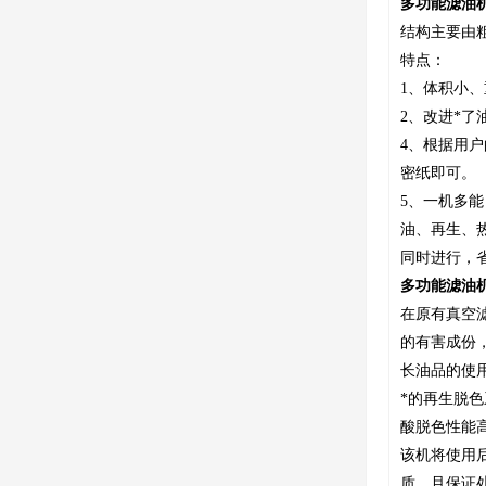
多功能滤油
结构主要由
特点：
1、体积小
2、改进*
4、根据用
密纸即可。
5、一机多
油、再生、
同时进行，
多功能滤油
在原有真空
的有害成份
长油品的使
*的再生脱
酸脱色性能
该机将使用
质，且保证