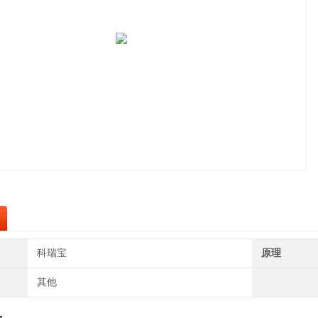
科瑞宝
原理
其他