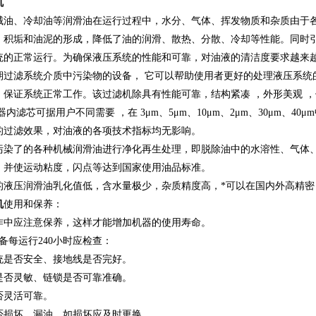
机
械油、冷却油等润滑油在运行过程中，水分、气体、挥发物质和杂质由于各
、积垢和油泥的形成，降低了油的润滑、散热、分散、冷却等性能。同时
统的正常运行。为确保液压系统的性能和可靠，对油液的清洁度要求越来
期过滤系统介质中污染物的设备， 它可以帮助使用者更好的处理液压系统
，保证系统正常工作。该过滤机除具有性能可靠，结构紧凑 ，外形美观 
器内滤芯可据用户不同需要 ，在 3μm、5μm、10μm、2μm、30μm、
的过滤效果，对油液的各项技术指标均无影响。
污染了的各种机械润滑油进行净化再生处理，即脱除油中的水溶性、气体
，并使运动粘度，闪点等达到国家使用油品标准。
的液压润滑油乳化值低，含水量极少，杂质精度高，*可以在国内外高精密
机
使用和保养：
作中应注意保养，这样才能增加机器的使用寿命。
备每运行240小时应检查：
统是否安全、接地线是否完好。
是否灵敏、链锁是否可靠准确。
否灵活可靠。
否损坏、漏油，如损坏应及时更换。