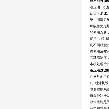
液压油过滤
液压油、机
助长了泡沫
统、润滑系
可以作为定
的使用寿命
优点 ，精滤
到不同精度
将使用后被
高其清洁度
本机处理后
液压油过滤
在日常的工
1、过滤机设
电器控制系
恒温控制器
液位控制是
各泵轴封是