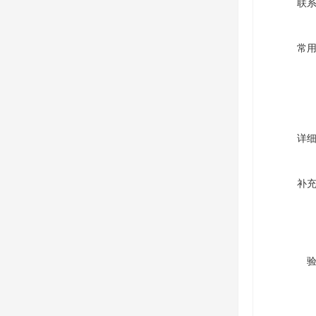
联
常
详
补