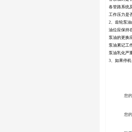
各管路系统
工作压力是
2、齿轮泵
油位应保持
泵油的更换
泵油累记工
泵油乳化严
3、如果停
您
您