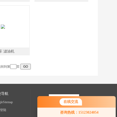
滤油机
车 滤油机
 跳转到第
页
捷导航
在线交流
leSitemap
您好！欢迎前来咨询，很高兴为您
登陆
咨询热线：15123024054
服务，请问您要咨询什么问题呢？