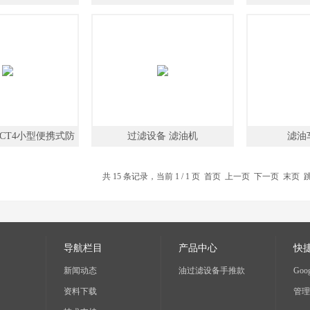
爆
0F-CT4小型便携式防
过滤设备 滤油机
滤油
滤油机
共 15 条记录，当前 1 / 1 页 首页 上一页 下一页 末页
导航栏目
产品中心
快
新闻动态
油过滤设备手推款
Goog
资料下载
管理