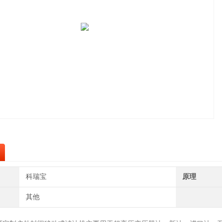
科瑞宝
原理
其他