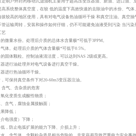
可定制户外封闭移动式滤油机主要用于超高压变压器油、新油、进口油、
提高系统整体真空度，在较 低的温度下高效快速的去除油中的水份、气体
海拔较高的地区使用，具有对电气设备热油循环干燥 和真空注油。真空抽
不管运输周转，安装和操作如何仔细，仍不可能避免油液受到污染 当污染
工艺
中的微量水份。处理后介质的总体水含量极*可低于3PPM。
中气体。处理后介质的气体含量极*可低于0.5%。
中的固体颗粒。控制油液清洁度，可以达到NAS 2级或更高。
变压器进行油处理并对电气设备进行真空干燥。
压器进行热油循环干燥。
后，可保持真空条件下对20-60m3变压器注油。
、含气、含杂质的危害
速氧化变质生成酸性物质；
水、含气，腐蚀金属接触面；
效果降低；
（介电强度）下降；
用降低，防止电弧扩展的能力下降、介损上升；
中含水、含气体、含颗粒杂质是相当危险的，非常容易导致严重电力安全事