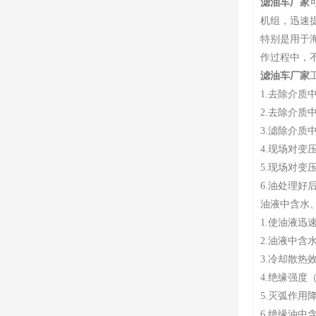
滤油车厂家
机组，迅速
特别是用于
作过程中，
滤油车厂家
1.去除介质
2.去除介质
3.滤除介质
4.现场对
5.现场对变
6.油处理好
油液中含水
1.使油液迅
2.油液中含
3.冷却散热
4.绝缘强度
5.灭弧作
6.绝缘油