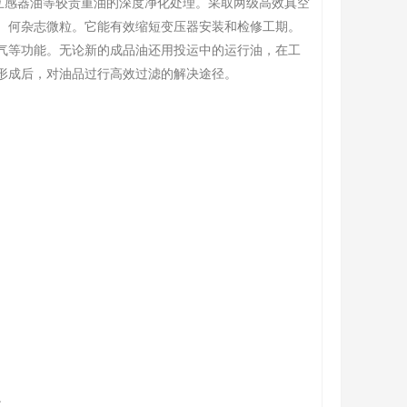
互感器油等较贵重油的深度净化处理。采取两级高效真空
、何杂志微粒。它能有效缩短变压器安装和检修工期。
气等功能。无论新的成品油还用投运中的运行油，在工
形成后，对油品过行高效过滤的解决途径。
故。