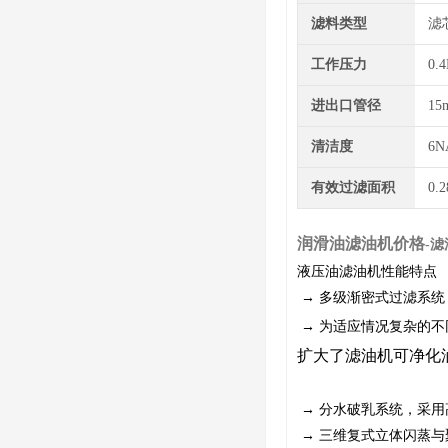
滤料类型
滤
工作压力
0.
进出口管径
15
清洁度
6N
有效过滤面积
0.
润滑油滤油机价格
-
液压油滤油机性能特点
→ 多级渐密式过滤系统
→ 为适应情况复杂的不
扩大了滤油机可净化
→ 分水破乳系统，采用
→ 三维复式立体闪蒸与