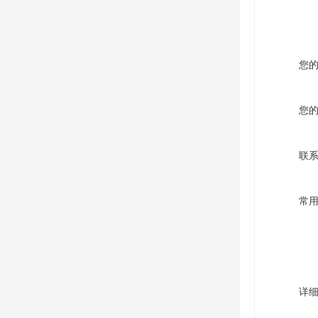
您
您
联
常
详