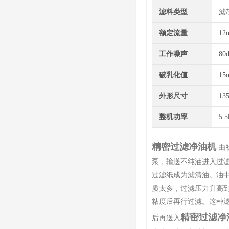
滤料类型
滤
额定流量
12
工作噪声
80
破乳化值
15
外形尺寸
13
整机功率
5.
精密过滤净油机
由
泵，输送不纯油进入过
过滤纸成为滤清油。油中
质太多，过滤压力升高到
粘度后再行过滤。这种
精密过滤净
后再送入