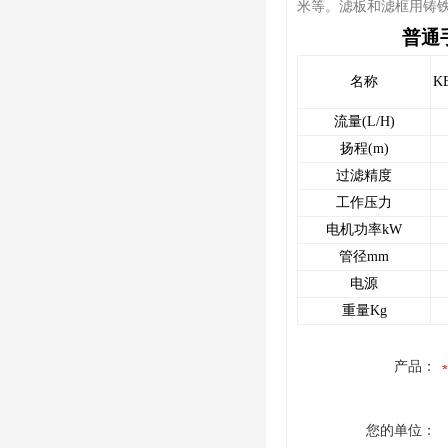
米等。滤板和滤框用铸
普通手推型
名称
K
流量(L/H)
扬程(m)
过滤精度
工作压力
电机功率kW
管径mm
电源
重量Kg
产品：
您的单位：