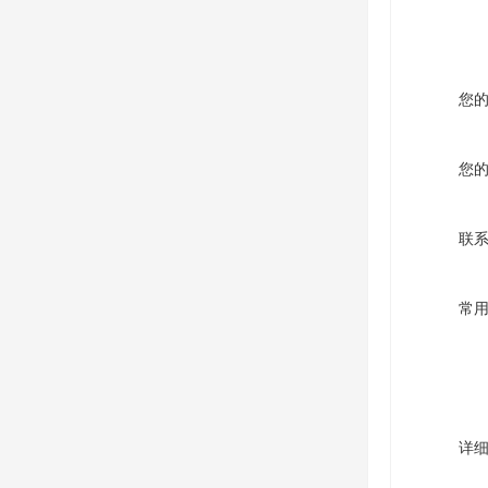
您
您
联
常
详