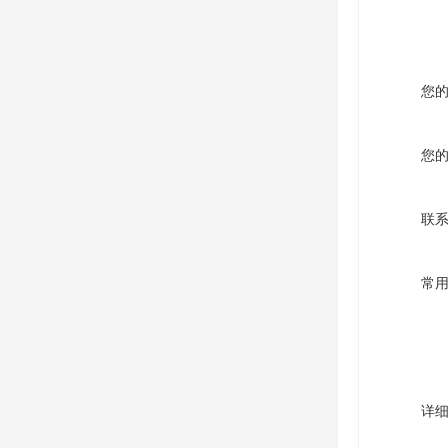
您
您
联
常
详