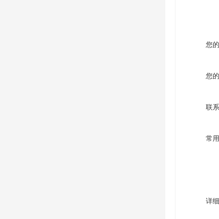
您
您
联
常
详