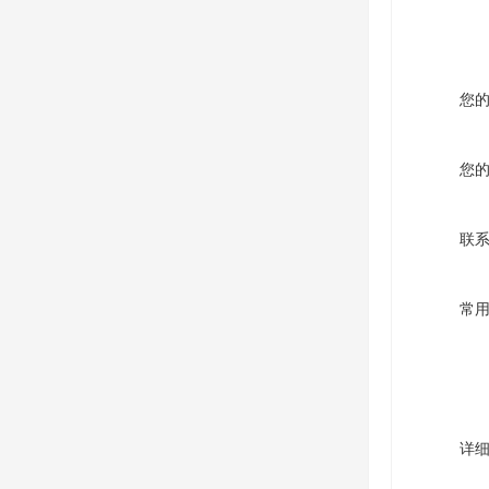
您
您
联
常
详