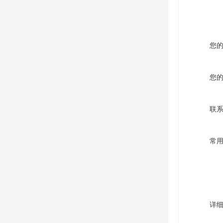
您
您
联
常
详