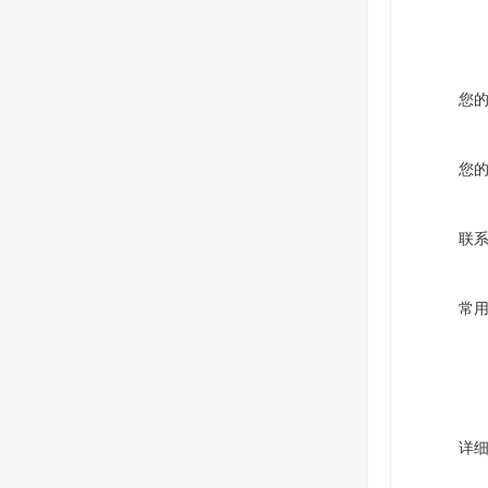
您
您
联
常
详