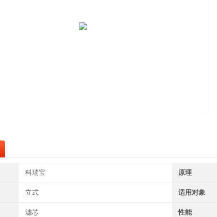
科瑞宝
原理
立式
适用对象
滤芯
性能