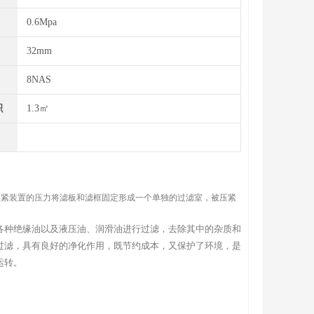
0.6Mpa
32mm
8NAS
积
1.3㎡
压紧装置的压力将滤板和滤框固定形成一个单独的过滤室，被压紧
各种绝缘油以及液压油、润滑油进行过滤，去除其中的杂质和
过滤，具有良好的净化作用，既节约成本，又保护了环境，是
运转。