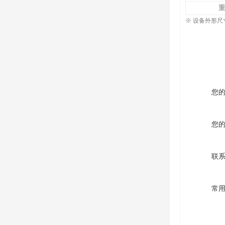
※ 设备外形
您
您
联
常