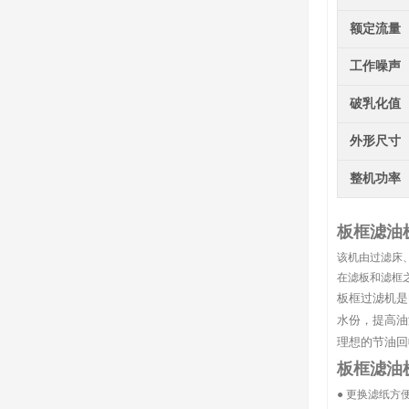
额定流量
工作噪声
破乳化值
外形尺寸
整机功率
板框滤油
该机由过滤床
在滤板和滤框
板框过滤机是
水份，提高油
理想的节油回
板框滤油
● 更换滤纸方