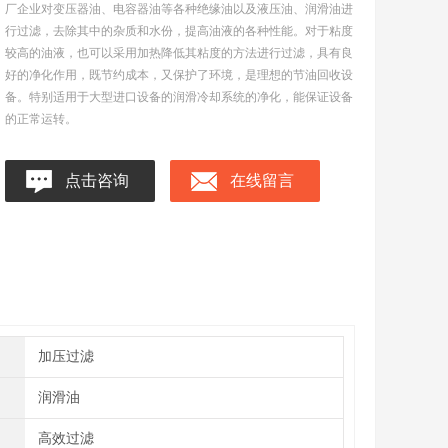
厂企业对变压器油、电容器油等各种绝缘油以及液压油、润滑油进
行过滤，去除其中的杂质和水份，提高油液的各种性能。对于粘度
较高的油液，也可以采用加热降低其粘度的方法进行过滤，具有良
好的净化作用，既节约成本，又保护了环境，是理想的节油回收设
备。特别适用于大型进口设备的润滑冷却系统的净化，能保证设备
的正常运转。
点击咨询
在线留言
加压过滤
润滑油
高效过滤