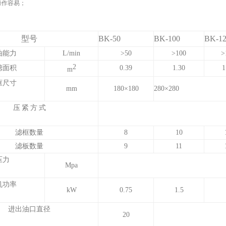
操作容易；
。
型号
BK-50
BK-100
BK-1
油能力
L/min
>
50
>
100
>
2
滤面积
0.39
1.30
1
m
框尺寸
mm
180
×
180
280
×
280
压
紧
方
式
滤框数量
8
10
滤板数量
9
11
压力
Mpa
机功率
k
W
0.75
1.5
进出油口直径
20