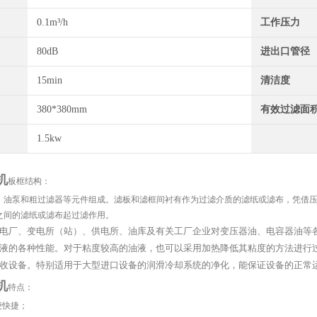
0.1m³/h
工作压力
80dB
进出口管径
15min
清洁度
380*380mm
有效过滤面
1.5kw
机
板框结构：
、油泵和粗过滤器等元件组成。滤板和滤框间衬有作为过滤介质的滤纸或滤布，凭借
之间的滤纸或滤布起过滤作用。
电厂、变电所（站）、供电所、油库及有关工厂企业对变压器油、电容器油等
液的各种性能。对于粘度较高的油液，也可以采用加热降低其粘度的方法进行
收设备。特别适用于大型进口设备的润滑冷却系统的净化，能保证设备的正常
机
特点：
便快捷；