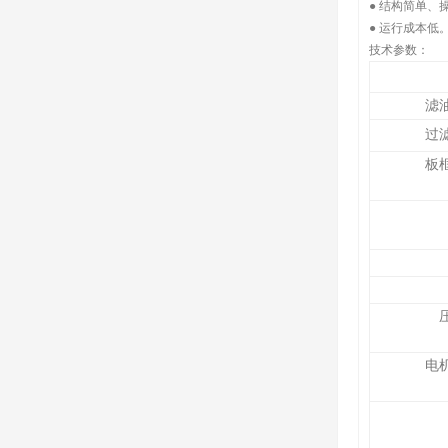
● 结构简单、
● 运行成本低
技术参数：
滤
过
板
电