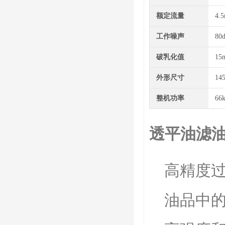
额定流量
4.5
工作噪声
80
破乳化值
15
外形尺寸
14
整机功率
66
透平油滤
高精度
油品中