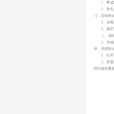
1、将滤油
2、首先关
门，启动排
3、当透平
4、真空泵
二、滤油
1、当油处
毕，关闭排
2、打开冷
3、若遇紧
时针旋转紧