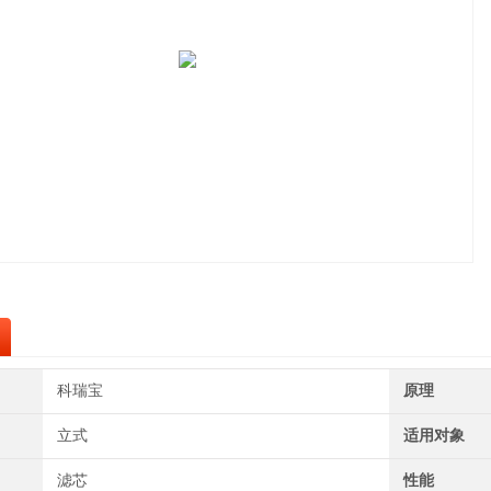
科瑞宝
原理
立式
适用对象
滤芯
性能