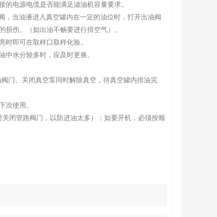
接的电源电缆是否能满足滤油机容量要求。
油阀，当油液进入真空罐内在一定的油位时，打开出油阀
要的损伤。（如出油不畅要进行排空气）。
亮时即可在取样口取样化验。
油中水分较多时，应及时更换。
油阀门、关闭真空泵同时解除真空，待真空罐内排油完
下次使用。
关闭管路阀门，以防进油太多）；如要开机，必须按顺