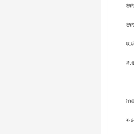
您
您
联
常
详
补