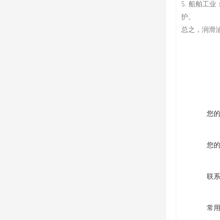
5. 船舶
护。
总之，润滑
您
您
联
常