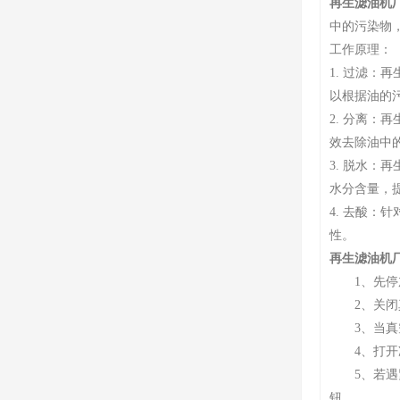
再生滤油机
中的污染物
工作原理：
1. 过滤
以根据油的
2. 分离
效去除油中
3. 脱水
水分含量，
4. 去酸
性。
再生滤油机
1、先停加热
2、关闭真
3、当真空
4、打开冷
5、若遇紧
钮。