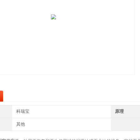
科瑞宝
原理
其他