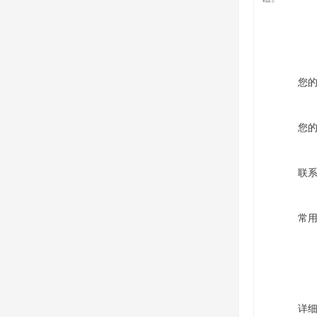
您
您
联
常
详