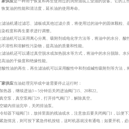
厂家供应
是一种用于恢复和再生使用过的润滑油或工业油的设备。它的工
，恢复油的性能和清洁度，延长油的使用寿命。
：再生滤油机通过滤芯、滤板或其他过滤介质，将使用过的油中的固体颗粒
污染程度和再生要求进行调整。
：再生滤油机可以采用离心分离、吸附剂或电化学方法等，将油中的水分、
的不溶性和溶解性污染物，提高油的质量和性能。
：再生滤油机还可以通过真空脱水或加热脱水等方式，将油中的水分脱除。
提高油的干燥度和绝缘性能。
：针对酸性油的再生，再生滤油机可以采用酸性中和剂或碱性吸附剂等方法
厂家供应
当油处理完毕或中途需要停止运行时：
器，继续进油3～5分钟后关闭进油阀门15、20和22。
空泵，真空泵阀门29，打开排气阀门7，解除真空。
罐内排油完毕，关闭排油泵。
却器下端阀门1，放掉里面的残油或水，注意放后要关闭阀门1，以便下
急情况，则可按下紧急停机按钮，这时机器就没有通电；如要开机，必