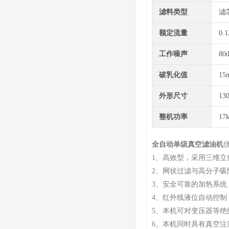
滤料类型
滤
额定流量
0.1
工作噪声
80
破乳化值
15
外形尺寸
13
整机功率
17
全自动单级真空滤油机
1、高效型，采用三维立
2、网状过滤与高分子
3、安全可靠的加热系统
4、红外线液位自动控
5、本机可对变压器等
6、本机同时具有真空