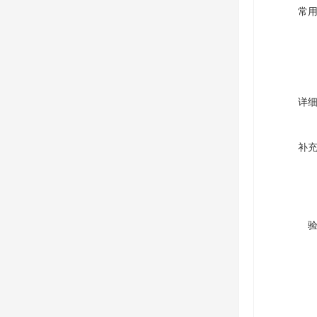
常
详
补