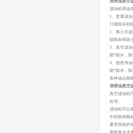
润滑油真空
滤油机用油
1、普通滤油
只能除杂和
2、离心式滤
能除杂和除
3、真空滤油
能*除水，
4、脱色净油
能*除水，
各种油品都
润滑油真空
真空滤油机
处理。
滤油机可以通
中的固体颗
要求很低的
最终将水含量