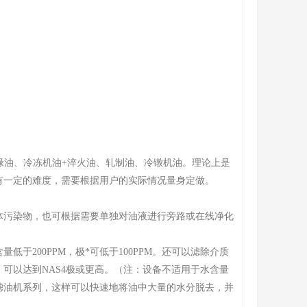
缘油、冷冻机油+淬火油、轧制油、冷镦机油。理论上是
有一定的难度，需要根据用户的实际情况量身定做。
体污染物，也可根据需要单独对油液进行旁路或在线净化
200PPM，极*可低于100PPM。还可以滤除介质
可以达到NAS4极或更高。（注：设备不适用于水含量
滤油机系列，这样可以快速地将油中大量的水分脱去，并