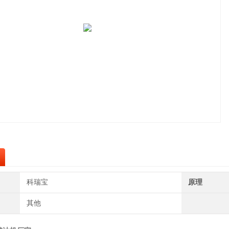
科瑞宝
原理
其他