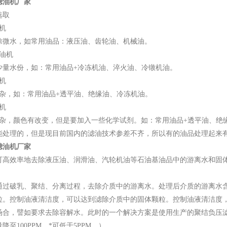
滤油机厂家
选取
机
除微水，如常用油品：液压油、齿轮油、机械油。
油机
少量水份，如：常用油品+冷冻机油、淬火油、冷镦机油。
机
除杂，如：常用油品+透平油、绝缘油、冷冻机油。
机
除杂，颜色有改变，但是要加入一些化学试剂。如：常用油品+透平油、绝
能处理的，但是现目前国内的滤油技术参差不齐，所以有的油品处理起来
滤油机厂家
可高效率地去除液压油、润滑油、汽轮机油等石油基油品中的游离水和固
过破乳、聚结、分离过程，去除介质中的游离水。处理后介质的游离水含量低于
粒。控制油液清洁度，可以达到滤除介质中的固体颗粒。控制油液清洁度，
场合，譬如要求去除容解水。此时的一个解决方案是使用生产的聚结负压
降至100PPM，*可低于5PPM。）