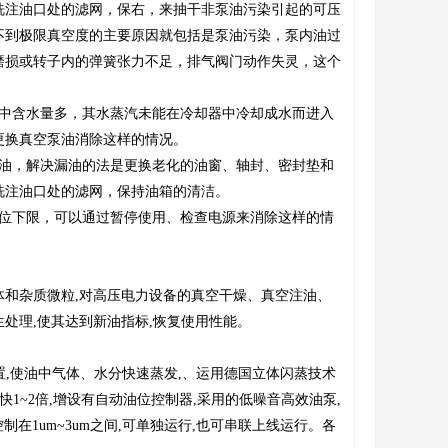
洗注油口处的滤网，保右，来抽干非泵油污染引起的可压
不到极限真空度的主要原因就包括是泵油污染，泵内油过
磨损或转子内的弹簧张力不足，排气阀门动作失灵，这个
油中含水量多，其水蒸汽未能在冷却器中冷却成水而进入
更换真空泵油消除这样的情况。
漏油，解决漏油的法是更换老化的油窗、轴封、密封垫和
洗注油口处的滤网，保持油箱的清洁。
油位下限，可以通过暂停使用、检查电源来消除这样的情
和杂质微粒,对高压电力设备的真空干燥、真空注油、
处理,使其达到新油指标,恢复使用性能。
置,使油中气体、水分快速蒸发,、运用德国立体闪蒸技术
1~2倍,增设有自动油位控制器,采用的低噪音高效油泵,
度控制在1um~3um之间,可单独运行,也可串联上线运行。各