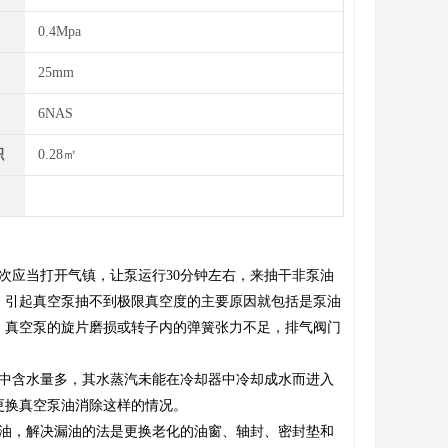
0.4Mpa
25mm
6NAS
积
0.28㎡
次应当打开气镇，让泵运行30分钟左右，来抽干非泵油
，引起真空泵抽不到极限真空度的主要原因就包括是泵油
，真空泵的旋片磨损或转子内的弹簧张力不足，排气阀门
油中含水量多，其水蒸汽未能在冷却器中冷却成水而进入
更换真空泵油消除这样的情况。
漏油，解决漏油的法是更换老化的油窗、轴封、密封垫和