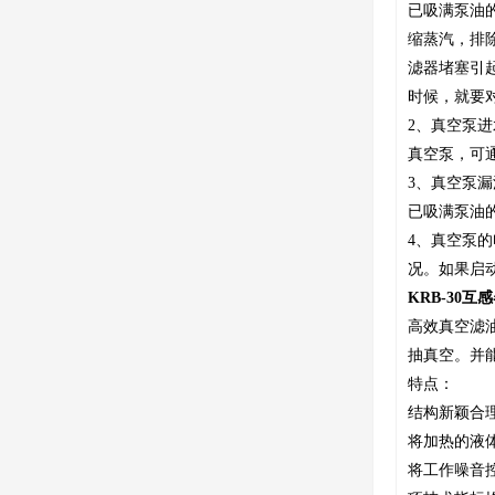
已吸满泵油
缩蒸汽，排
滤器堵塞引
时候，就要
2、真空泵
真空泵，可
3、真空泵
已吸满泵油
4、真空泵
况。如果启
KRB-30
高效真空滤
抽真空。并
特点：
结构新颖合
将加热的液体
将工作噪音控