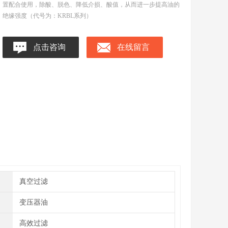
置配合使用，除酸、脱色、降低介损、酸值，从而进一步提高油的
绝缘强度（代号为：KRBL系列）
点击咨询
在线留言
真空过滤
变压器油
高效过滤