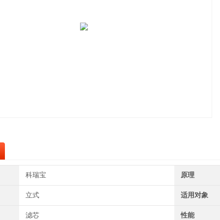
科瑞宝
原理
立式
适用对象
滤芯
性能