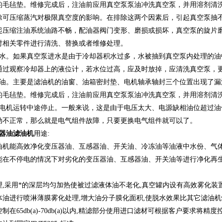
的毛毡垫。维修完成后，注油前应用真空泵泵油冲洗真空泵，并用溶剂清
除可压缩蒸汽对极限真空度的影响。在排除这两个因素后，引起真空泵抽
起压缩注油系统油路不畅，配油器阀门变形、磨损或损坏，真空泵的旋片
对相关零件进行清洗、替换或者维修处理。
进水。如果真空泵进水是由于冷却器积水过多，水被抽到真空泵内处理的
通过观察冷却器上的液位计，若水位过高，应及时放掉，应清洗真空泵，
漏油。主要是滤油机的油窗、油箱密封垫、电机轴承轴封三个位置出现了
的毛毡垫。维修完成后，注油前应用真空泵泵油冲洗真空泵，并用溶剂清
的电机运转中途停止。一般来说，这是由于电压太大、电源缺相油位超过
动不正常，那么就是电气组件故障，只要更换电气组件就可以了。
互感器油滤油机
用途:
油机能高效净化变压器油、互感器油、开关油、冷冻油等油液中水份、气体
能在不停电的情况下对劣化的变压器油、互感器油、开关油等进行净化再生
理,采用*的深层均匀加热使被过滤液体油不老化,真空罐内设有高效雾化装
油进行喷淋薄膜雾化处理,增大油分子膜化面积,使脱水效果比其它滤油机快
制在65db(a)-70db(a)以内,精滤部分使用进口滤材可根据客户要求将精