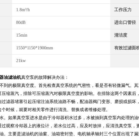
1.8m³/h
工作压力
80dB
进出口管径
15min
清洁度
1550*1150*1900mm
有效过滤面
21kw
互感器油滤油机
真空泵的故障解决办法：
抽不到的极限真空度。首先检查真空系统的气密性，看是否有轻微漏气。其
可压缩蒸汽，排除可压缩蒸汽对极限真空度的影响。在排除这两个因素后
油过滤器堵塞引起压缩注油系统油路不畅，配油器阀门变形、磨损或损坏
这个时候，就要对相关零件进行清洗、替换或者维修处理。
进水。如果真空泵进水是由于冷却器积水过多，水被抽到真空泵内处理的
通过观察冷却器上的液位计，若水位过高，应及时放掉，应清洗真空泵，
漏油。主要是滤油机的油窗、油箱密封垫、电机轴承轴封三个位置出现了