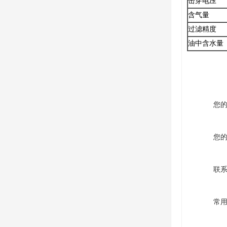
击穿电压
含气量
过滤精度
油中含水量
您
您
联
常