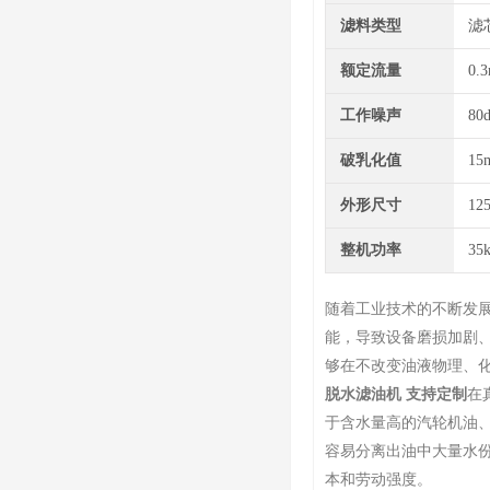
滤料类型
滤
额定流量
0.3
工作噪声
80
破乳化值
15
外形尺寸
12
整机功率
35
随着工业技术的不断发
能，导致设备磨损加剧
够在不改变油液物理、
脱水滤油机 支持定制
在
于含水量高的汽轮机油、
容易分离出油中大量水
本和劳动强度。