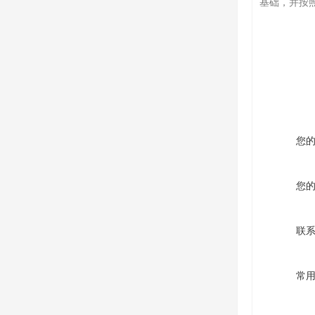
基础，并按
您
您
联
常