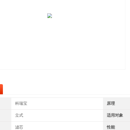
科瑞宝
原理
立式
适用对象
滤芯
性能