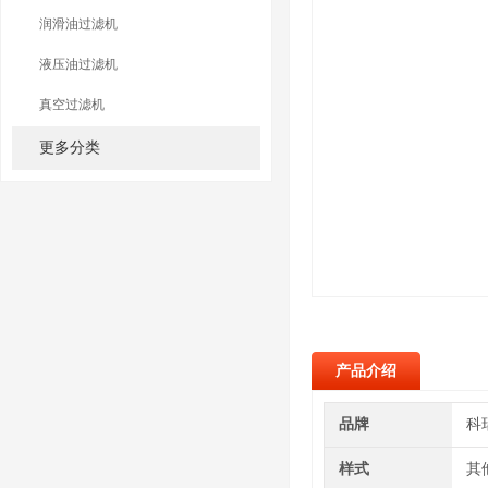
润滑油过滤机
液压油过滤机
真空过滤机
更多分类
产品介绍
品牌
科
样式
其