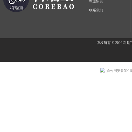
在线留言
联系我们
版权所有 © 2026 
渝公网安备500107