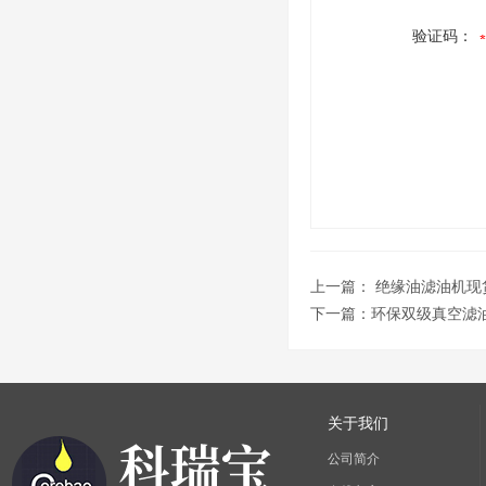
验证码：
上一篇：
绝缘油滤油机现
下一篇：
环保双级真空滤
关于我们
公司简介