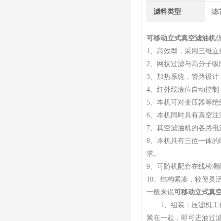
滤料类型
滤
可移动立式真空滤油机
1、高效型，采用三维立
2、网状过滤与高分子
3、加热系统，管路设计
4、红外线液位自动控
5、本机可对变压器等
6、本机同时具有真空
7、真空滤油机的各路
8、本机具有三位一体
求。
9、可随机配套在线检
10、结构紧凑，轻便灵
一般来说
可移动立式真
1、组装：压滤机工作
紧在一起，即可进油过